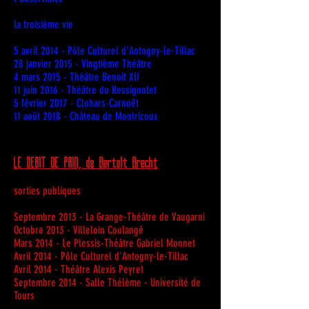
la troisième vie
5 avril 2014 - Pôle Culturel d'Antogny-le-Tillac
28 janvier 2015 - Vingtième Théâtre
4 mars 2015 - Théâtre Benoît XII
11 juin 2016 - Théâtre du Rossignolet
5 février 2017 - Clohars-Carnoët
11 août 2018 - Château de Montricoux
LE DEBIT DE PAIN, de Bertolt Brecht
sorties publiques
Septembre 2013 - La Grange-Théâtre de Vaugarni
Octobre 2013 - Villeloin Coulangé
Mars 2014 - Le Plessis-Théâtre Gabriel Monnet
Avril 2014 - Pôle Culturel d'Antogny-le-Tillac
Avril 2014 - Théâtre Alexis Peyret
Septembre 2014 - Salle Thélème - Université de
Tours