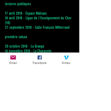
lectures publiques
17 avril 2018 - Espace Malraux
18 avril 2018 - Ligue de l'Enseignement du Cher
(18)
27 septembre 2018 - Salle François Mitterrand
première saison
20 octobre 2018 - La Grange
16 novembre 2018 - La Charpente
1er mars 2019 - La Charpente
14 mai 2019 - Bibliothèque de Saint-Germain-du-
Email
Facebook
Vimeo
Puy
15 mai 2019 - Argent-sur-Sauldre
17 mai 2019 - Neuvy-Deux-Clochers
en tournée
8 novembre 2019 - L'Inox
19 février 2020 - Bibliothèque de Saint-Germain-
du-Puy
21 février 2020 - Bibliothèque de
Saint-Éloy-de-