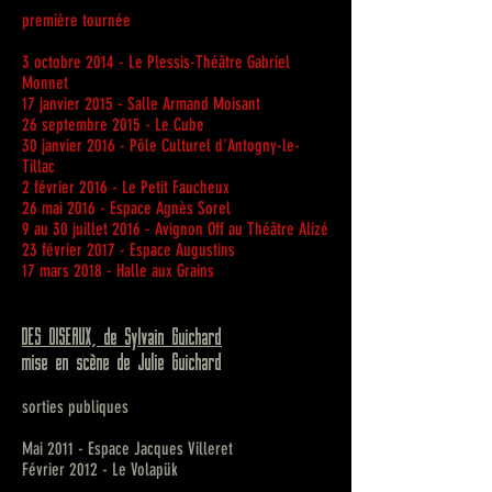
première tournée
3 octobre 2014 - Le Plessis-Théâtre Gabriel
Monnet
17 janvier 2015 - Salle Armand Moisant
26 septembre 2015 - Le Cube
30 janvier 2016 - Pôle Culturel d'Antogny-le-
Tillac
2 février 2016 - Le Petit Faucheux
26 mai 2016 - Espace Agnès Sorel
9 au 30 juillet 2016 - Avignon Off au Théâtre Alizé
23 février 2017 - Espace Augustins
17 mars 2018 - Halle aux Grains
DES OISEAUX, de Sylvain Guichard
mise en scène de Julie Guichard
sorties publiques
Mai 2011 - Espace Jacques Villeret
Février 2012 - Le Volapük