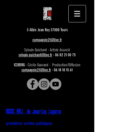
3 Allée Jean Roy 37000 Tours
compagnie21@live.fr
Sylvain Guichard - Artiste Associé
sylvain.guichard@live.fr
-
06 82 21 00 75
ICEBERG
- Cécile Gaurand - Production/Diffusion
compagnie21@live.fr
-
06 18 18 15 61
MUSIC HALL, de Jean-Luc Lagarce
premières sorties publiques