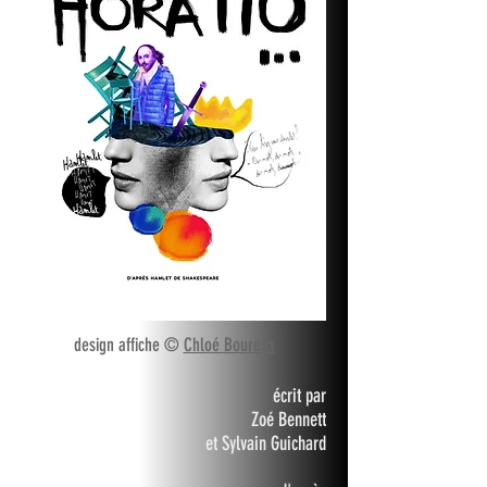
design affiche ©
Chloé Boureux
écrit par
Zoé Bennett
et Sylvain Guichard