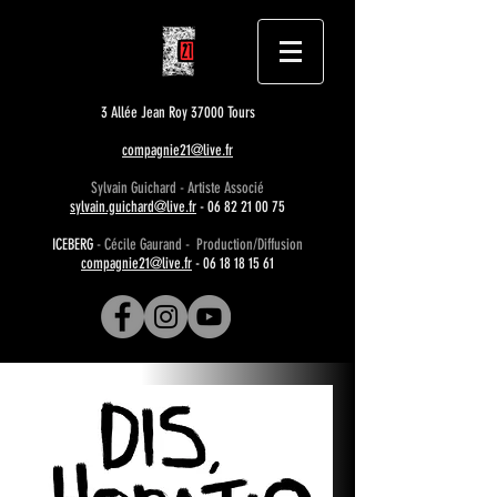
3 Allée Jean Roy 37000 Tours
compagnie21@live.fr
Sylvain Guichard - Artiste Associé
sylvain.guichard@live.fr
-
06 82 21 00 75
ICEBERG
- Cécile Gaurand - Production/Diffusion
compagnie21@live.fr
-
06 18 18 15 61