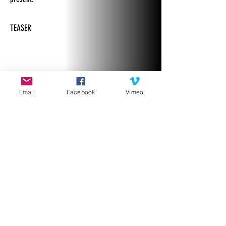
TEASER
Email
Facebook
Vimeo
réalisation ©
Yvan Pousset
- Invivovidéo
CAPTATION - SPECTACLE COMPLET