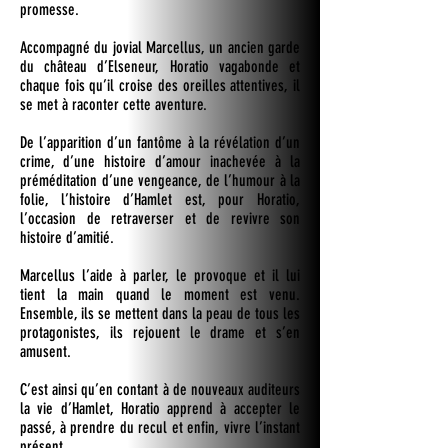
promesse.
Accompagné du jovial Marcellus, un ancien garde
du château d’Elseneur, Horatio vagabonde et
chaque fois qu’il croise des oreilles attentives, il
se met à raconter cette aventure.
De l’apparition d’un fantôme à la révélation d’un
crime, d’une histoire d’amour inachevée à la
préméditation d’une vengeance, de l’humour à la
folie, l’histoire d’Hamlet est, pour Horatio,
l’occasion de retraverser et de revivre son
histoire d’amitié.
Marcellus l’aide à parler, le provoque et il lui
tient la main quand le moment est venu.
Ensemble, ils se mettent dans la peau de tous les
protagonistes, ils rejouent le drame et s’en
amusent.
C’est ainsi qu’en contant à de nouveaux auditeurs
la vie d’Hamlet, Horatio apprend à accepter le
passé, à prendre du recul et enfin, vivre l’instant
présent.