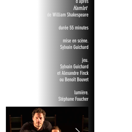
d'après
Hamlet
de William Shakespeare
durée 55 minutes
mise en scène.
Sylvain Guichard
jeu.
Sylvain Guichard
et Alexandre Finck
ou Benoît Bouvet
lumière.
Stéphane Foucher